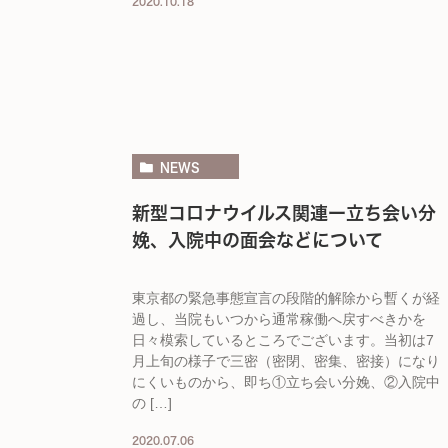
2020.10.18
NEWS
新型コロナウイルス関連ー立ち会い分
娩、入院中の面会などについて
東京都の緊急事態宣言の段階的解除から暫くが経
過し、当院もいつから通常稼働へ戻すべきかを
日々模索しているところでございます。当初は7
月上旬の様子で三密（密閉、密集、密接）になり
にくいものから、即ち①立ち会い分娩、②入院中
の […]
2020.07.06