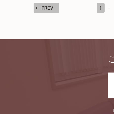
PREV
1
…