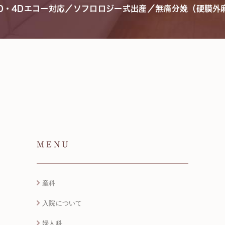
3D・4Dエコー対応／ソフロロジー式出産／無痛分娩（硬膜外
MENU
産科
入院について
婦人科