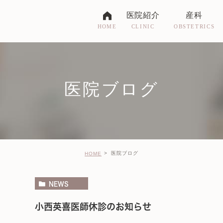
医院紹介
産科
CLINIC
OBSTETRICS
HOME
ドクター紹介
お産について
医院紹介
妊婦健診
医院ブログ
受付時間・アクセス
入院に関して
各種制度について
医院ブログ
HOME
NEWS
小西英喜医師休診のお知らせ