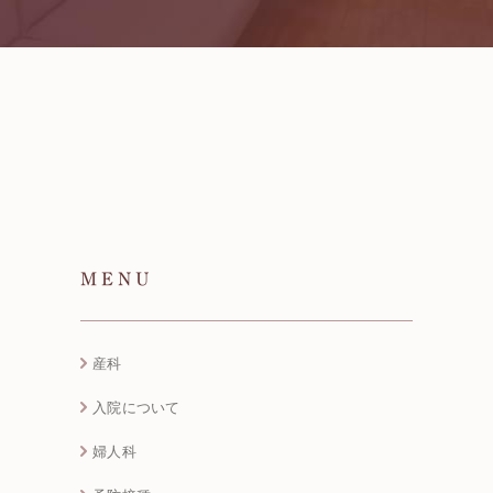
MENU
産科
入院について
婦人科