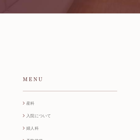
MENU
産科
入院について
婦人科