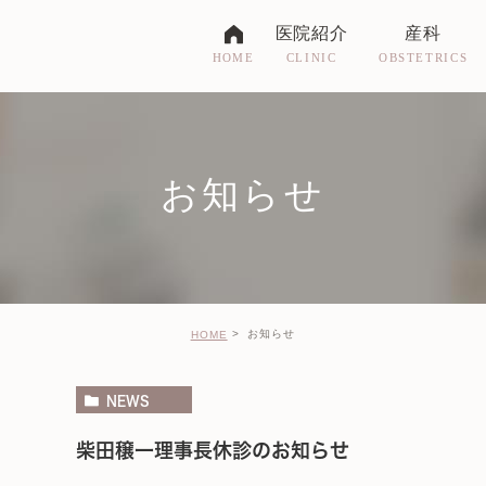
医院紹介
産科
CLINIC
OBSTETRICS
HOME
ドクター紹介
お産について
医院紹介
妊婦健診
お知らせ
受付時間・アクセス
入院に関して
各種制度について
お知らせ
HOME
NEWS
柴田穣一理事長休診のお知らせ