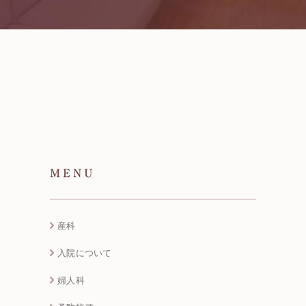
MENU
産科
入院について
婦人科